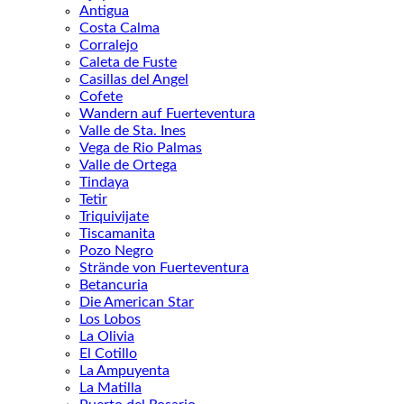
Antigua
Costa Calma
Corralejo
Caleta de Fuste
Casillas del Angel
Cofete
Wandern auf Fuerteventura
Valle de Sta. Ines
Vega de Rio Palmas
Valle de Ortega
Tindaya
Tetir
Triquivijate
Tiscamanita
Pozo Negro
Strände von Fuerteventura
Betancuria
Die American Star
Los Lobos
La Olivia
El Cotillo
La Ampuyenta
La Matilla