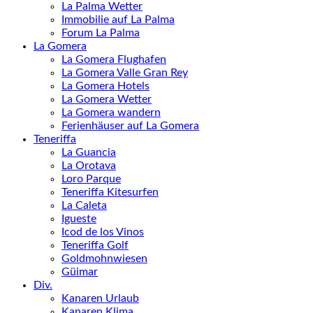
La Palma Wetter
Immobilie auf La Palma
Forum La Palma
La Gomera
La Gomera Flughafen
La Gomera Valle Gran Rey
La Gomera Hotels
La Gomera Wetter
La Gomera wandern
Ferienhäuser auf La Gomera
Teneriffa
La Guancia
La Orotava
Loro Parque
Teneriffa Kitesurfen
La Caleta
Igueste
Icod de los Vinos
Teneriffa Golf
Goldmohnwiesen
Güimar
Div.
Kanaren Urlaub
Kanaren Klima