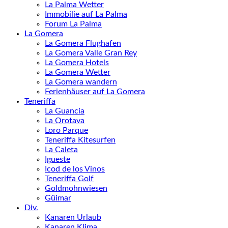
La Palma Wetter
Immobilie auf La Palma
Forum La Palma
La Gomera
La Gomera Flughafen
La Gomera Valle Gran Rey
La Gomera Hotels
La Gomera Wetter
La Gomera wandern
Ferienhäuser auf La Gomera
Teneriffa
La Guancia
La Orotava
Loro Parque
Teneriffa Kitesurfen
La Caleta
Igueste
Icod de los Vinos
Teneriffa Golf
Goldmohnwiesen
Güimar
Div.
Kanaren Urlaub
Kanaren Klima