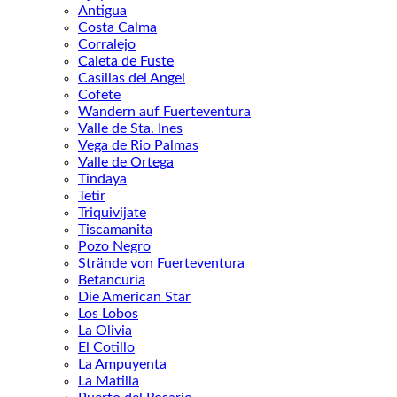
Antigua
Costa Calma
Corralejo
Caleta de Fuste
Casillas del Angel
Cofete
Wandern auf Fuerteventura
Valle de Sta. Ines
Vega de Rio Palmas
Valle de Ortega
Tindaya
Tetir
Triquivijate
Tiscamanita
Pozo Negro
Strände von Fuerteventura
Betancuria
Die American Star
Los Lobos
La Olivia
El Cotillo
La Ampuyenta
La Matilla